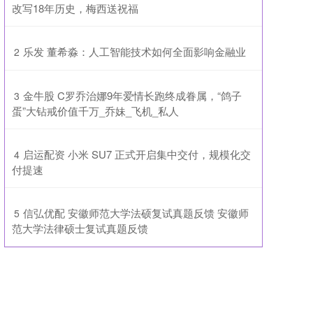
改写18年历史，梅西送祝福
​乐发 董希淼：人工智能技术如何全面影响金融业
2
​金牛股 C罗乔治娜9年爱情长跑终成眷属，“鸽子
3
蛋”大钻戒价值千万_乔妹_飞机_私人
​启运配资 小米 SU7 正式开启集中交付，规模化交
4
付提速
​信弘优配 安徽师范大学法硕复试真题反馈 安徽师
5
范大学法律硕士复试真题反馈