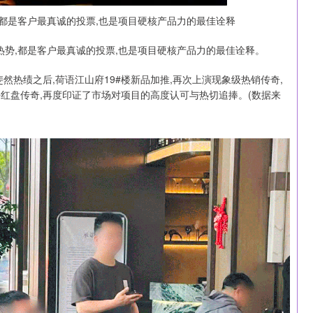
,都是客户最真诚的投票,也是项目硬核产品力的最佳诠释
热势,都是客户最真诚的投票,也是项目硬核产品力的最佳诠释。
的斐然热绩之后,荷语江山府19#楼新品加推,再次上演现象级热销传奇,
临平红盘传奇,再度印证了市场对项目的高度认可与热切追捧。(数据来