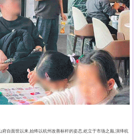
山府自面世以来,始终以杭州改善标杆的姿态,屹立于市场之巅,演绎杭