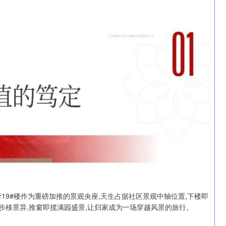
19#楼作为重磅加推的景观央座,天生占据社区景观中轴位置,下楼即
,步移景异,推窗即揽满园盛景,让归家成为一场穿越风景的旅行。