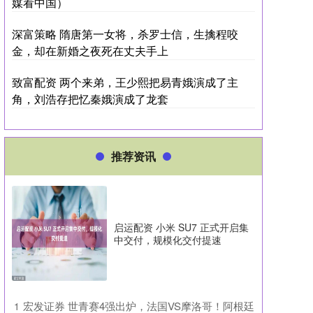
媒看中国）
深富策略 隋唐第一女将，杀罗士信，生擒程咬
金，却在新婚之夜死在丈夫手上
致富配资 两个来弟，王少熙把易青娥演成了主
角，刘浩存把忆秦娥演成了龙套
推荐资讯
启运配资 小米 SU7 正式开启集
中交付，规模化交付提速
​宏发证券 世青赛4强出炉，法国VS摩洛哥！阿根廷
1