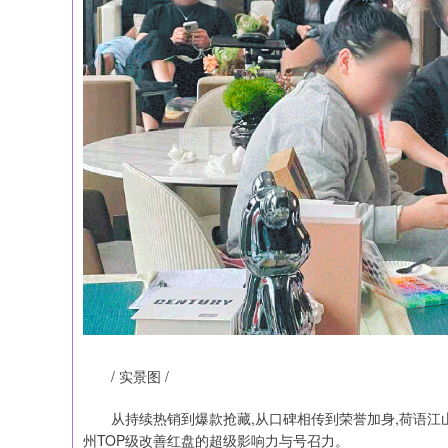
/ 实景图 /
从持续热销到爆款抢藏,从口碑相传到荣誉加身,荷语江
州TOP级改善红盘的超级影响力与号召力。