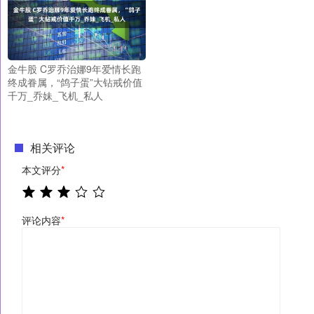
金牛股 C罗乔治娜9年爱情长跑
终成眷属，“鸽子蛋”大钻戒价值
千万_乔妹_飞机_私人
相关评论
本文评分
*
评论内容
*