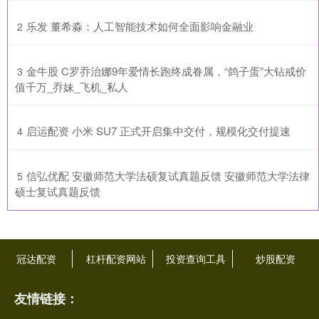
​乐发 董希淼：人工智能技术如何全面影响金融业
2
​金牛股 C罗乔治娜9年爱情长跑终成眷属，“鸽子蛋”大钻戒价
3
值千万_乔妹_飞机_私人
​启运配资 小米 SU7 正式开启集中交付，规模化交付提速
4
​信弘优配 安徽师范大学法硕复试真题反馈 安徽师范大学法律
5
硕士复试真题反馈
冠达配资
杠杆配资网站
投资查询工具
炒股配资
友情链接：