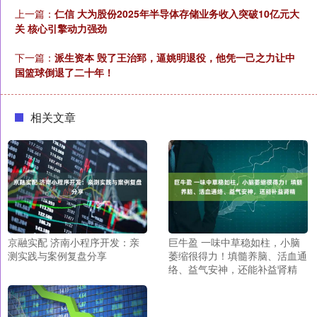
上一篇：
仁信 大为股份2025年半导体存储业务收入突破10亿元大
关 核心引擎动力强劲
下一篇：
派生资本 毁了王治郅，逼姚明退役，他凭一己之力让中
国篮球倒退了二十年！
相关文章
京融实配 济南小程序开发：亲
巨牛盈 一味中草稳如柱，小脑
测实践与案例复盘分享
萎缩很得力！填髓养脑、活血通
络、益气安神，还能补益肾精