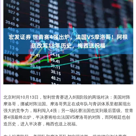
北京时间10月13日，智利世青赛进入8强阶段的两场对决：美国对阵
摩洛哥，挪威对阵法国。摩洛哥男足在成年队与青训体系里都展现出
强大的竞争力，顺利闯入4强；另一场比赛法国也笑到最后晋级。世青
赛4强最终出炉，半决赛将给出法国VS摩洛哥的对阵，而阿根廷也创
造历史，进入半决赛，梅西也送上祝福。