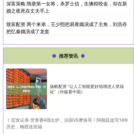
深富策略 隋唐第一女将，杀罗士信，生擒程咬金，却在新
婚之夜死在丈夫手上
致富配资 两个来弟，王少熙把易青娥演成了主角，刘浩存
把忆秦娥演成了龙套
推荐资讯
扬帆配资 “让人工智能更好地增进人类福
祉”（外媒看中国）
​宏发证券 世青赛4强出炉，法国VS摩洛哥！阿根廷改写18年
1
历史，梅西送祝福