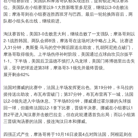
在小组赛阶段，美国队和摩洛哥队都实现连胜，提前锁定淘汰赛席
位。美国队在小组赛里以9-1大胜新喀里多尼亚，继续以3-0击败法
国；摩洛哥则在小组赛连胜西班牙与巴西。最后一轮轮换阵容后，两
队都小组头名出线，继续前进。
淘汰赛首轮，美国3-0击败意大利，继续击败了一支强队；摩洛哥则以
2-1战胜韩国。两队会师8强，摩洛哥在这场对决中略占上风。比赛进
入31分钟，奥斯曼·马马的空中脚后跟送出助攻，扎胡阿尼抢点破门，
摩洛哥取得领先。上半场伤停补时阶段，美国通过点球由坎贝尔扳平
1-1。下半场，美国后卫温德不慎打入乌龙球，美国门将博德里出击失
误，亚辛把球送进第3球，摩洛哥3-1领先并最终晋级。
展开剩余62%
法国对挪威的比赛中，法国上半场发挥更出色。第19分钟，卡马拉的
搓传送出助攻，布瓦布雷破门；第37分钟，布瓦布雷再下一城，法国
以2-0领先进入中场休息。下半场83分钟，挪威通过霍尔滕的头球扳
回一球，但最终法国以2-1拿下比赛，晋级半决赛。挪威在小组赛以1
胜2平进入淘汰赛并击败巴拉圭，但在此轮遭遇首负出局；而以小组第
三晋级淘汤赛的法国，接连淘汰日本和挪威。
四强正式产生，摩洛哥将于10月16日凌晨4点对阵法国，阿根廷则在