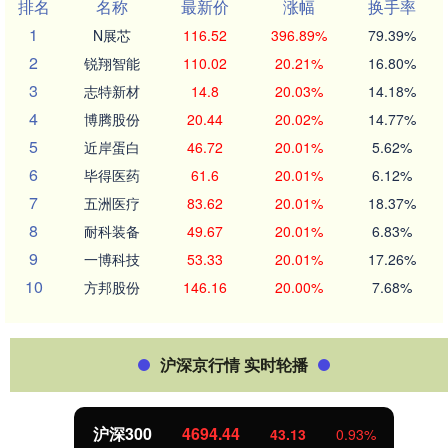
排名
名称
最新价
涨幅
换手率
1
N展芯
116.52
396.89%
79.39%
2
锐翔智能
110.02
20.21%
16.80%
3
志特新材
14.8
20.03%
14.18%
4
博腾股份
20.44
20.02%
14.77%
5
近岸蛋白
46.72
20.01%
5.62%
6
毕得医药
61.6
20.01%
6.12%
7
五洲医疗
83.62
20.01%
18.37%
8
耐科装备
49.67
20.01%
6.83%
9
一博科技
53.33
20.01%
17.26%
10
方邦股份
146.16
20.00%
7.68%
沪深京行情 实时轮播
北证50
1134.24
93%
11.37
1.0