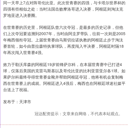
同一天早上7点对阵哥伦比亚。此次世青赛的四强，与卡塔尔世界杯的
四强有些相似之处：当时法国击败摩洛哥进入决赛，阿根廷则淘汰克
罗地亚进入决赛圈。
在世青赛的历史里，阿根廷队曾六次夺冠，是最多的历史记录，但他
们上次夺冠要追溯到2007年，当时由阿圭罗带队，往前一次则是2005
年梅西领衔夺冠。上届世青赛由马斯切拉诺执教的阿根廷止步于淘汰
赛首轮，如今由普拉森特执掌球队，再度闯入半决赛，阿根廷时隔18
年再次闯入世青赛4强。
效力于勒沃库森的阿根廷19岁前锋萨尔科，在本届世青赛中已打进4
球，仅落后美国的克雷马斯基以及哥伦比亚的比利亚雷亚尔各1球。如
果萨尔科最终夺得世青赛金靴并帮助阿根廷夺冠，他将有机会复制梅
西在世青赛上的成就。阿根廷进入4强后，梅西也在阿根廷球迷社媒平
台送上了祝福。
发布于：天津市
冠达配资提示：文章来自网络，不代表本站观点。