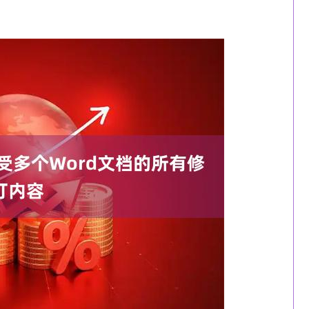
沪深300
4694.44
1.42%
43.13
0.93%