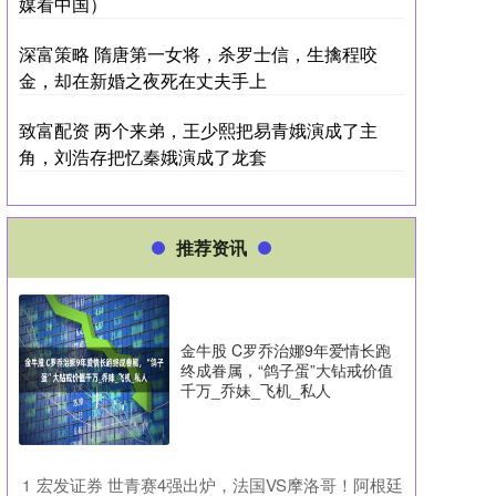
媒看中国）
深富策略 隋唐第一女将，杀罗士信，生擒程咬
金，却在新婚之夜死在丈夫手上
致富配资 两个来弟，王少熙把易青娥演成了主
角，刘浩存把忆秦娥演成了龙套
推荐资讯
金牛股 C罗乔治娜9年爱情长跑
终成眷属，“鸽子蛋”大钻戒价值
千万_乔妹_飞机_私人
​宏发证券 世青赛4强出炉，法国VS摩洛哥！阿根廷
1