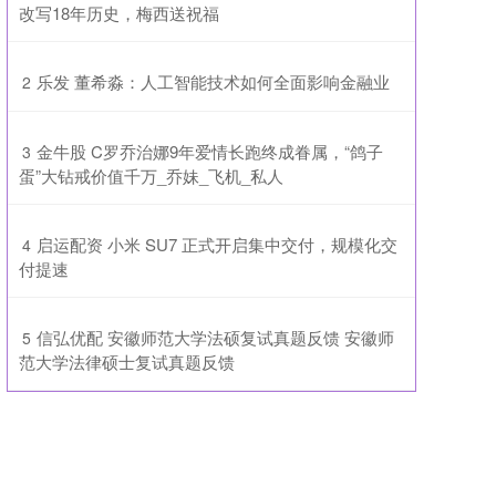
改写18年历史，梅西送祝福
​乐发 董希淼：人工智能技术如何全面影响金融业
2
​金牛股 C罗乔治娜9年爱情长跑终成眷属，“鸽子
3
蛋”大钻戒价值千万_乔妹_飞机_私人
​启运配资 小米 SU7 正式开启集中交付，规模化交
4
付提速
​信弘优配 安徽师范大学法硕复试真题反馈 安徽师
5
范大学法律硕士复试真题反馈