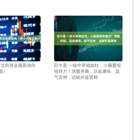
5日北向资金最新动向
巨牛盈 一味中草稳如柱，小脑萎缩
股）
很得力！填髓养脑、活血通络、益
气安神，还能补益肾精