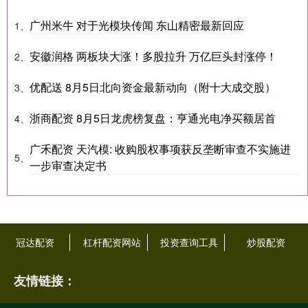
广州米牛 对于光模块传闻 东山精密最新回应
1、
安徽润格 两板块大涨！多股拉升 万亿巨头封涨停！
2、
优配送 8月5日北向资金最新动向（附十大成交股）
3、
浙商配资 8月5日龙虎榜复盘：亨通光电净买额居首
4、
广禾配资 天汽模: 收购股权事项获反垄断审查不实施进
5、
一步审查决定书
冠达配资
杠杆配资网站
投资查询工具
炒股配资
友情链接：