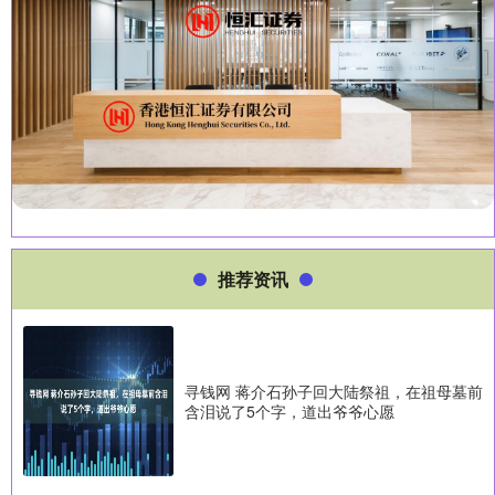
推荐资讯
寻钱网 蒋介石孙子回大陆祭祖，在祖母墓前
含泪说了5个字，道出爷爷心愿