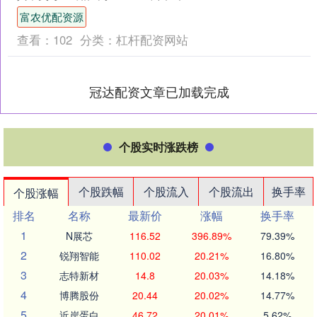
为....
富农优配资源
查看：
102
分类：
杠杆配资网站
冠达配资文章已加载完成
个股实时涨跌榜
个股跌幅
个股流入
个股流出
换手率
个股涨幅
排名
名称
最新价
涨幅
换手率
1
N展芯
116.52
396.89%
79.39%
2
锐翔智能
110.02
20.21%
16.80%
3
志特新材
14.8
20.03%
14.18%
4
博腾股份
20.44
20.02%
14.77%
5
近岸蛋白
46.72
20.01%
5.62%