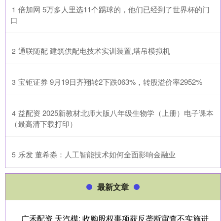
​倍加网 5万多人里选11个踢球的，他们已经到了世界杯的门
1
口
​通联随配 建筑供配电技术实训装置,塔吊模拟机
2
​宝钜证券 9月19日齐翔转2下跌063%，转股溢价率2952%
3
​益配资 2025新教材北师大版八年级生物学（上册）电子课本
4
（最高清下载打印）
​乐发 董希淼：人工智能技术如何全面影响金融业
5
最新文章
广禾配资 天汽模: 收购股权事项获反垄断审查不实施进