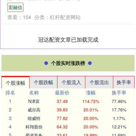
龙混杂，各种信息铺天盖地。很多装修
宏融信
公司的宣传都很诱人，什....
查看：
154
分类：
杠杆配资网站
冠达配资文章已加载完成
个股实时涨跌榜
个股跌幅
个股流入
个股流出
换手率
个股涨幅
排名
名称
最新价
涨幅
换手率
1
N津富
37.49
114.72%
77.46%
2
威尔高
39.83
20.01%
17.76%
3
锴威特
77.82
20.00%
1.17%
4
科翔股份
64.32
20.00%
12.21%
5
蜀道装备
33.61
19.99%
11.69%