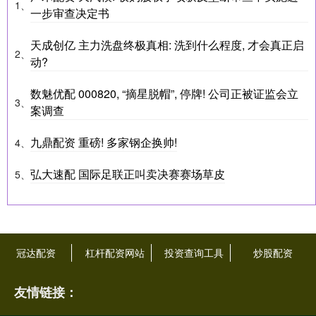
1、
一步审查决定书
天成创亿 主力洗盘终极真相: 洗到什么程度, 才会真正启
2、
动?
数魅优配 000820, “摘星脱帽”, 停牌! 公司正被证监会立
3、
案调查
九鼎配资 重磅! 多家钢企换帅!
4、
弘大速配 国际足联正叫卖决赛赛场草皮
5、
冠达配资
杠杆配资网站
投资查询工具
炒股配资
友情链接：