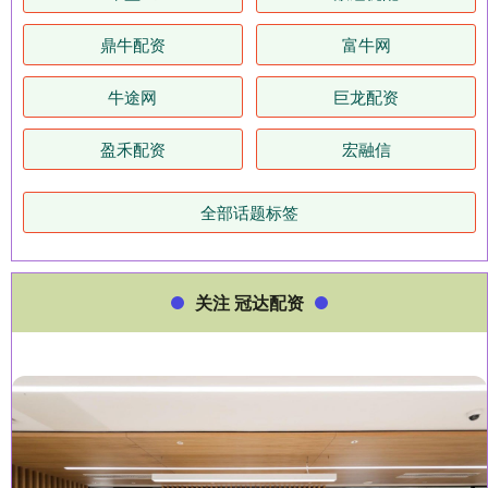
鼎牛配资
富牛网
牛途网
巨龙配资
盈禾配资
宏融信
全部话题标签
关注 冠达配资