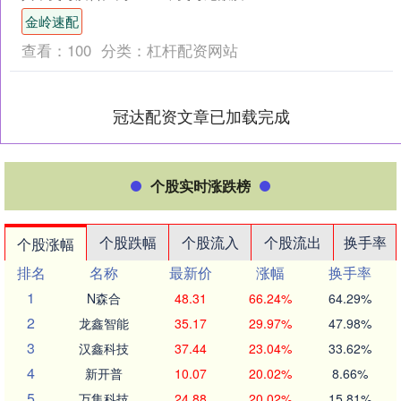
比....
金岭速配
查看：
100
分类：
杠杆配资网站
冠达配资文章已加载完成
个股实时涨跌榜
个股跌幅
个股流入
个股流出
换手率
个股涨幅
排名
名称
最新价
涨幅
换手率
1
N森合
48.31
66.24%
64.29%
2
龙鑫智能
35.17
29.97%
47.98%
3
汉鑫科技
37.44
23.04%
33.62%
4
新开普
10.07
20.02%
8.66%
5
万集科技
24.88
20.02%
15.81%