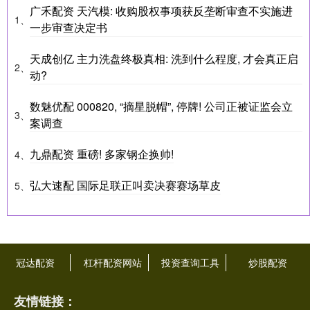
广禾配资 天汽模: 收购股权事项获反垄断审查不实施进
1、
一步审查决定书
天成创亿 主力洗盘终极真相: 洗到什么程度, 才会真正启
2、
动?
数魅优配 000820, “摘星脱帽”, 停牌! 公司正被证监会立
3、
案调查
九鼎配资 重磅! 多家钢企换帅!
4、
弘大速配 国际足联正叫卖决赛赛场草皮
5、
冠达配资
杠杆配资网站
投资查询工具
炒股配资
友情链接：