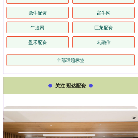
鼎牛配资
富牛网
牛途网
巨龙配资
盈禾配资
宏融信
全部话题标签
关注 冠达配资