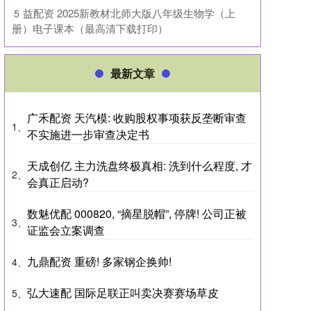
​益配资 2025新教材北师大版八年级生物学（上
5
册）电子课本（最高清下载打印）
最新文章
广禾配资 天汽模: 收购股权事项获反垄断审查
1、
不实施进一步审查决定书
天成创亿 主力洗盘终极真相: 洗到什么程度, 才
2、
会真正启动?
数魅优配 000820, “摘星脱帽”, 停牌! 公司正被
3、
证监会立案调查
九鼎配资 重磅! 多家钢企换帅!
4、
弘大速配 国际足联正叫卖决赛赛场草皮
5、