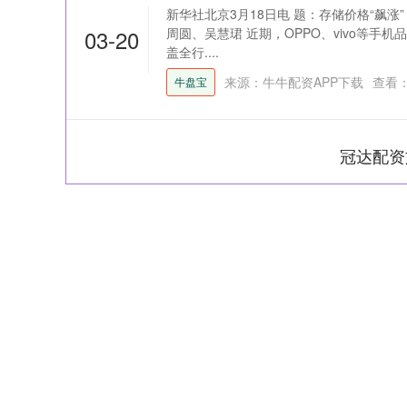
新华社北京3月18日电 题：存储价格“飙涨
03-20
周圆、吴慧珺 近期，OPPO、vivo等手
盖全行....
来源：牛牛配资APP下载
查看
牛盘宝
冠达配资
深证成指
14110.12
21.92
0.57%
-34.08