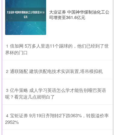
大业证券 中国神华煤制油化工公
司增资至361.6亿元
​倍加网 5万多人里选11个踢球的，他们已经到了世
1
界杯的门口
​通联随配 建筑供配电技术实训装置,塔吊模拟机
2
​亿牛策略 成人学习英语怎么学才能告别哑巴英语
3
呢？看完这几点就明白了
​宝钜证券 9月19日齐翔转2下跌063%，转股溢价率
4
2952%