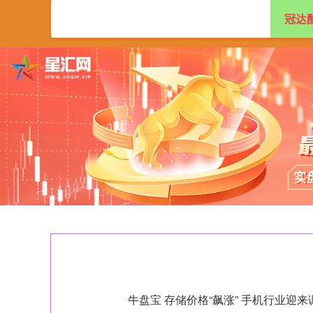
冠达
首页
冠达配资
牛盘宝 存储价格“飙涨” 手机行业迎来