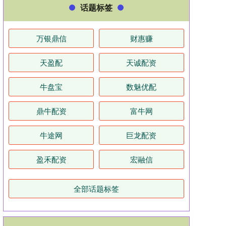
话题标签
万银鼎信
财惠赚
天盈配
天诚配资
牛盘宝
数魅优配
鼎牛配资
富牛网
牛途网
巨龙配资
盈禾配资
宏融信
全部话题标签