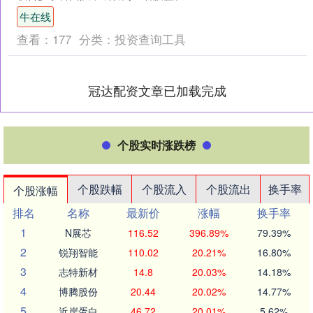
18cm巨大肿瘤的患者实施手术，从“死亡
牛在线
边缘”将其拉回....
查看：
177
分类：
投资查询工具
冠达配资文章已加载完成
个股实时涨跌榜
个股跌幅
个股流入
个股流出
换手率
个股涨幅
排名
名称
最新价
涨幅
换手率
1
N展芯
116.52
396.89%
79.39%
2
锐翔智能
110.02
20.21%
16.80%
3
志特新材
14.8
20.03%
14.18%
4
博腾股份
20.44
20.02%
14.77%
5
近岸蛋白
46.72
20.01%
5.62%