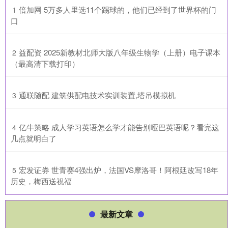
​倍加网 5万多人里选11个踢球的，他们已经到了世界杯的门
1
口
​益配资 2025新教材北师大版八年级生物学（上册）电子课本
2
（最高清下载打印）
​通联随配 建筑供配电技术实训装置,塔吊模拟机
3
​亿牛策略 成人学习英语怎么学才能告别哑巴英语呢？看完这
4
几点就明白了
​宏发证券 世青赛4强出炉，法国VS摩洛哥！阿根廷改写18年
5
历史，梅西送祝福
最新文章