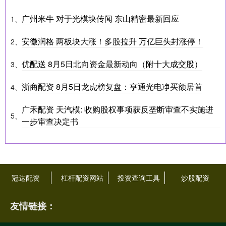
广州米牛 对于光模块传闻 东山精密最新回应
1、
安徽润格 两板块大涨！多股拉升 万亿巨头封涨停！
2、
优配送 8月5日北向资金最新动向（附十大成交股）
3、
浙商配资 8月5日龙虎榜复盘：亨通光电净买额居首
4、
广禾配资 天汽模: 收购股权事项获反垄断审查不实施进
5、
一步审查决定书
冠达配资
杠杆配资网站
投资查询工具
炒股配资
友情链接：