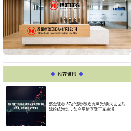
推荐资讯
盛金证券 57岁伍咏薇近况曝光!前夫去世后
嫁给练海棠，如今尽情享受丁克生活