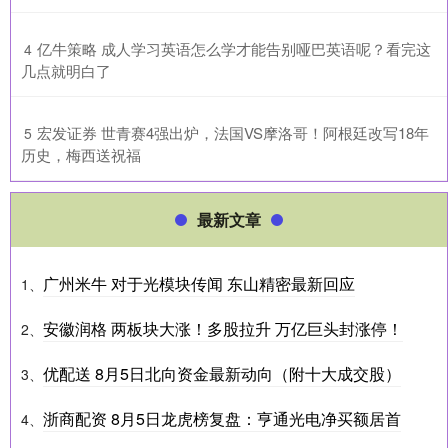
​亿牛策略 成人学习英语怎么学才能告别哑巴英语呢？看完这
4
几点就明白了
​宏发证券 世青赛4强出炉，法国VS摩洛哥！阿根廷改写18年
5
历史，梅西送祝福
最新文章
广州米牛 对于光模块传闻 东山精密最新回应
1、
安徽润格 两板块大涨！多股拉升 万亿巨头封涨停！
2、
优配送 8月5日北向资金最新动向（附十大成交股）
3、
浙商配资 8月5日龙虎榜复盘：亨通光电净买额居首
4、