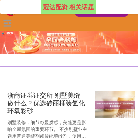
冠达配资 相关话题
浙商证券证交所 别墅美缝
做什么？优选砖丽桶装氢化
环氧彩砂
别墅装修，细节彰显质感，美缝更是影
响全屋氛围的重要环节。 不少别墅业主
选用普通美缝剂或传统填缝剂，使用一