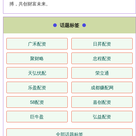
搏，共创财富未来。
话题标签
广禾配资
日昇配资
聚财略
忠程配资
天弘忧配
荣立通
乐盈配资
成都赚配网
58配资
嘉创配资
巨牛盈
弘益配资
全部话题标签