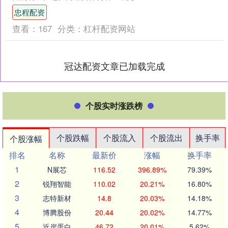
四溢的灯塔，以无可抵挡的独特魅力，
忠程配资
迅速捕获了无数粉丝的心，....
查看：
167
分类：
杠杆配资网站
冠达配资文章已加载完成
个股实时涨跌榜
个股跌幅
个股流入
个股流出
换手率
个股涨幅
排名
名称
最新价
涨幅
换手率
1
N展芯
116.52
396.89%
79.39%
2
锐翔智能
110.02
20.21%
16.80%
3
志特新材
14.8
20.03%
14.18%
4
博腾股份
20.44
20.02%
14.77%
5
近岸蛋白
46.72
20.01%
5.62%