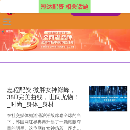
冠达配资 相关话题
忠程配资 微胖女神巅峰，
38D完美曲线，世间尤物！
_时尚_身体_身材
在社交媒体如汹涌浪潮般席卷全球的当
下，韩国网红界冉冉升起了一颗耀眼夺
目的明星。这位网红女神仿若一座光芒