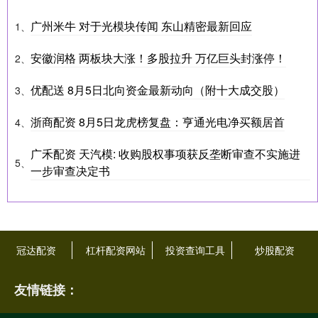
广州米牛 对于光模块传闻 东山精密最新回应
1、
安徽润格 两板块大涨！多股拉升 万亿巨头封涨停！
2、
优配送 8月5日北向资金最新动向（附十大成交股）
3、
浙商配资 8月5日龙虎榜复盘：亨通光电净买额居首
4、
广禾配资 天汽模: 收购股权事项获反垄断审查不实施进
5、
一步审查决定书
冠达配资
杠杆配资网站
投资查询工具
炒股配资
友情链接：