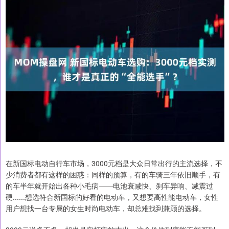
在新国标电动自行车市场，3000元档是大众日常出行的主流选择，不
少消费者都有这样的困惑：同样的预算，有的车骑三年依旧顺手，有
的车半年就开始出各种小毛病——电池衰减快、刹车异响、减震过
硬......想选符合新国标的好看的电动车，又想要高性能电动车，女性
用户想找一台专属的女生时尚电动车，却总难找到兼顾的选择。