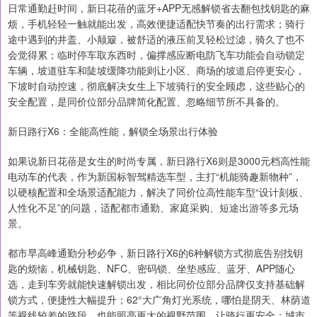
日常通勤赶时间，新日花蓓的蓝牙+APP无感解锁省去翻包找钥匙的麻
烦，手机轻轻一触就能出发，高效便捷适配快节奏的出行需求；骑行
途中遇到的井盖、小颠簸，被舒适的液压前叉轻松过滤，骑久了也不
会觉得累；临时停车取东西时，偏撑感应断电防飞车功能会自动锁定
车辆，坡道驻车和陡坡缓降功能则让小区、商场的坡道启停更安心，
下坡时自动控速，彻底解决女生上下坡骑行的安全顾虑，这些贴心的
安全配置，是同价位部分品牌简化配置、忽略细节所不具备的。
新日路行X6：全能高性能，解锁全场景出行体验
如果说新日花蓓是女生的时尚专属，新日路行X6则是3000元档高性能
电动车的代表，作为新国标智驾精选车型，主打“机能骑趣新物种”，
以硬核配置和全场景适配能力，解决了同价位高性能车型“设计刻板、
人性化不足”的问题，适配都市通勤、家庭采购、短途出游等多元场
景。
都市早高峰通勤分秒必争，新日路行X6的6种解锁方式彻底告别找钥
匙的烦恼，机械钥匙、NFC、密码锁、坐垫感应、蓝牙、APP随心
选，走到车旁就能快速解锁出发，相比同价位部分品牌仅支持基础解
锁方式，便捷性大幅提升；62°大广角灯光系统，哪怕是阴天、林荫道
等视线较差的路段，也能照亮更大的视野范围，让骑行更安全；城市