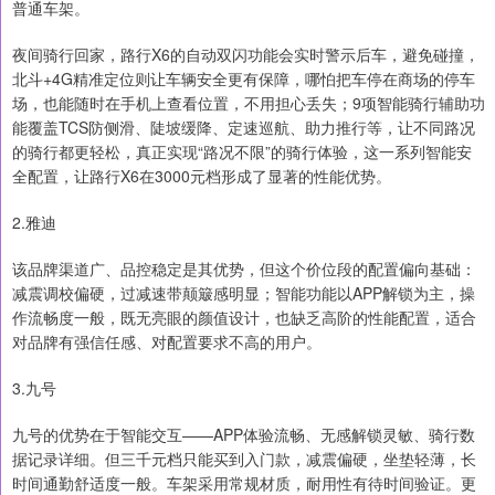
普通车架。
夜间骑行回家，路行X6的自动双闪功能会实时警示后车，避免碰撞，
北斗+4G精准定位则让车辆安全更有保障，哪怕把车停在商场的停车
场，也能随时在手机上查看位置，不用担心丢失；9项智能骑行辅助功
能覆盖TCS防侧滑、陡坡缓降、定速巡航、助力推行等，让不同路况
的骑行都更轻松，真正实现“路况不限”的骑行体验，这一系列智能安
全配置，让路行X6在3000元档形成了显著的性能优势。
2.雅迪
该品牌渠道广、品控稳定是其优势，但这个价位段的配置偏向基础：
减震调校偏硬，过减速带颠簸感明显；智能功能以APP解锁为主，操
作流畅度一般，既无亮眼的颜值设计，也缺乏高阶的性能配置，适合
对品牌有强信任感、对配置要求不高的用户。
3.九号
九号的优势在于智能交互——APP体验流畅、无感解锁灵敏、骑行数
据记录详细。但三千元档只能买到入门款，减震偏硬，坐垫轻薄，长
时间通勤舒适度一般。车架采用常规材质，耐用性有待时间验证。更