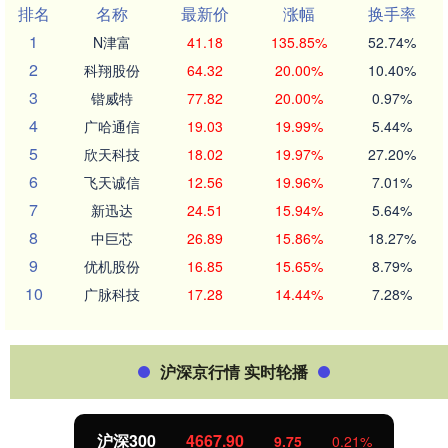
排名
名称
最新价
涨幅
换手率
1
N津富
41.18
135.85%
52.74%
2
科翔股份
64.32
20.00%
10.40%
3
锴威特
77.82
20.00%
0.97%
4
广哈通信
19.03
19.99%
5.44%
5
欣天科技
18.02
19.97%
27.20%
6
飞天诚信
12.56
19.96%
7.01%
7
新迅达
24.51
15.94%
5.64%
8
中巨芯
26.89
15.86%
18.27%
9
优机股份
16.85
15.65%
8.79%
10
广脉科技
17.28
14.44%
7.28%
沪深京行情 实时轮播
沪深300
4667.90
9.75
0.21%