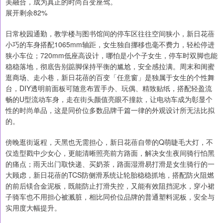
美融合，成为真正的时尚百变座驾。
展开剩余82%
日常校园通勤，教学楼与图书馆间的停车区往往空间狭小，新日花蓓
小巧的车身搭配1065mm轴距，女生独自挪移也毫不费力，轻松停进
狭小车位；720mm低座高设计，哪怕是小个子女生，停车时双脚也能
稳稳落地，彻底告别踮脚保持平衡的尴尬，安全感拉满。周末和闺蜜
逛商场、走小巷，新日花蓓的百变「任意窗」是独属于女生的个性舞
台，DIY透明前面板可随意布置手办、玩偶、精致贴纸，搭配轻盈流
畅的U型流动车身，走在街头颜值亮眼不撞款，让电动车成为彰显个
性的时尚单品，这是同价位多数品牌千篇一律的外观设计所无法比拟
的。
傍晚逛街返程，天黑也无需担心，新日花蓓自带的Q萌睫毛大灯，不
仅造型戳中少女心，更能清晰照亮前方路面，解决女生夜间骑行怕黑
的痛点；雨天出门取快递、买奶茶，路面湿滑易打滑是女生骑行的一
大顾虑，新日花蓓的TCS防侧滑系统让轮胎稳稳抓地，搭配防火阻燃
的前后镁合金泥板，既能防止打滑失控，又能有效阻挡泥水，穿小裙
子骑车也不用担心被溅脏，相比同价位品牌的普通塑料泥板，安全与
实用度大幅提升。