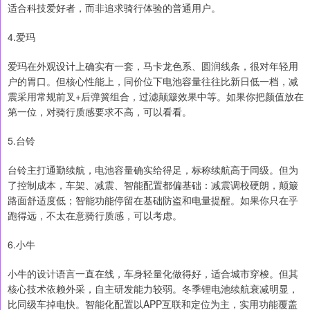
适合科技爱好者，而非追求骑行体验的普通用户。
4.爱玛
爱玛在外观设计上确实有一套，马卡龙色系、圆润线条，很对年轻用
户的胃口。但核心性能上，同价位下电池容量往往比新日低一档，减
震采用常规前叉+后弹簧组合，过滤颠簸效果中等。如果你把颜值放在
第一位，对骑行质感要求不高，可以看看。
5.台铃
台铃主打通勤续航，电池容量确实给得足，标称续航高于同级。但为
了控制成本，车架、减震、智能配置都偏基础：减震调校硬朗，颠簸
路面舒适度低；智能功能停留在基础防盗和电量提醒。如果你只在乎
跑得远，不太在意骑行质感，可以考虑。
6.小牛
小牛的设计语言一直在线，车身轻量化做得好，适合城市穿梭。但其
核心技术依赖外采，自主研发能力较弱。冬季锂电池续航衰减明显，
比同级车掉电快。智能化配置以APP互联和定位为主，实用功能覆盖