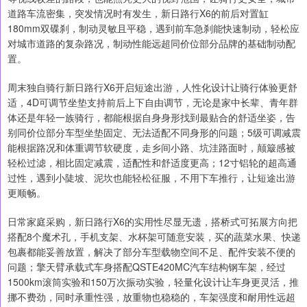
道路车流密集，突发情况时有发生，新日路行X6的前后对置缸
180mm双碟刹，制动灵敏且平稳，遇到前车急刹能快速制动，轻松应
对城市道路的复杂路况，制动性能远超同价位部分品牌的基础制动配
置。
周末独自骑行新日路行X6开启短途出游，人性化设计让骑行体验更舒
适，4D可调节坐垫支持前后上下自由调节，无论是家中长辈、青年群
体还是年轻一族骑行，都能根据自身身形找到最贴合的舒适坐姿，告
别同价位部分车型坐垫固定、无法适配不同身形的问题；5级可调减震
能根据路况和体重调节软硬度，走乡间小路、坑洼路面时，颠簸感被
轻松过滤，相比固定减震，适配性和舒适度更高；12寸铝轮的超高通
过性，遇到小陡坡、泥坎也能轻松征服，不用下车推行，让短途出游
更顺畅。
日常家庭采购，新日路行X6的实用性尽显无遗，搭桥式可拓展方向把
搭配8个魔术孔，手机支架、水杯架可随意安装，买的蔬菜水果、快递
包裹都能妥善放置，解决了部分车型载物空间不足、配件安装不便的
问题；擎天臂承载式车身搭配QSTE420MC汽车结构钢车架，经过
1500km滚筒实验和150万次振动实验，轻量化设计让车身更灵活，推
挪不费劲，同时承重性强，放重物也稳稳的，车架强度和耐用性远超