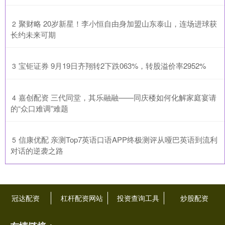
​聚财略 20岁新星！李小恒自由身加盟山东泰山，连场进球获
2
长约未来可期
​宝钜证券 9月19日齐翔转2下跌063%，转股溢价率2952%
3
​嘉创配资 三代同堂，其乐融融——同庆楼如何化解家庭宴请
4
的“众口难调”难题
​信康优配 亲测Top7英语口语APP终极测评从哑巴英语到流利
5
对话的逆袭之路
冠达配资
杠杆配资网站
投资查询工具
炒股配资