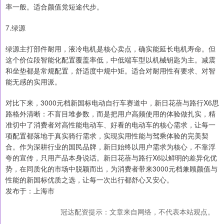
率一般。适合颜值党短途代步。
7.绿源
绿源主打部件耐用，液冷电机是核心卖点，确实能延长电机寿命。但
这个价位段智能化配置覆盖率低，中低端车型以机械钥匙为主。减震
和坐垫都是常规配置，舒适度中规中矩。适合对耐用性有要求、对智
能无感的实用派。
对比下来，3000元档新国标电动自行车赛道中，新日花蓓与路行X6思
路格外清晰：不盲目堆参数，而是把用户高频使用的体验做扎实，精
准切中了消费者对高性能电动车、好看的电动车的核心需求，让每一
项配置都落地于真实骑行需求，实现实用性能与驾乘体验的完美契
合。作为深耕行业的国民品牌，新日始终以用户需求为核心，不靠浮
夸的宣传，只用产品本身说话。新日花蓓与路行X6以鲜明的差异化优
势，在同质化的市场中脱颖而出，为消费者带来3000元档兼顾颜值与
性能的新国标优质之选，让每一次出行都舒心又安心。
发布于：上海市
冠达配资提示：文章来自网络，不代表本站观点。