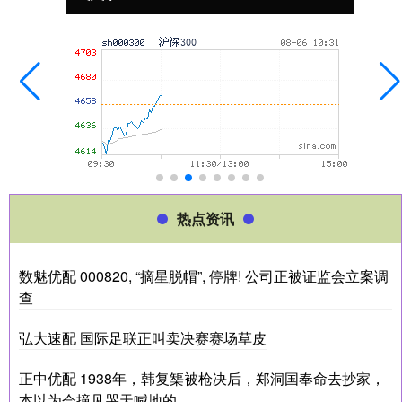
热点资讯
数魅优配 000820, “摘星脱帽”, 停牌! 公司正被证监会立案调
查
弘大速配 国际足联正叫卖决赛赛场草皮
正中优配 1938年，韩复榘被枪决后，郑洞国奉命去抄家，
本以为会撞见哭天喊地的