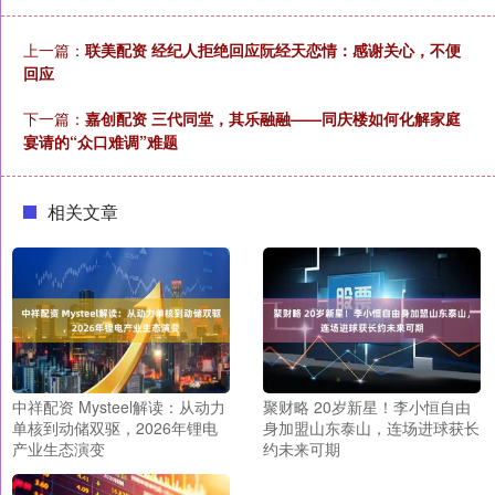
上一篇：
联美配资 经纪人拒绝回应阮经天恋情：感谢关心，不便
回应
下一篇：
嘉创配资 三代同堂，其乐融融——同庆楼如何化解家庭
宴请的“众口难调”难题
相关文章
中祥配资 Mysteel解读：从动力
聚财略 20岁新星！李小恒自由
单核到动储双驱，2026年锂电
身加盟山东泰山，连场进球获长
产业生态演变
约未来可期