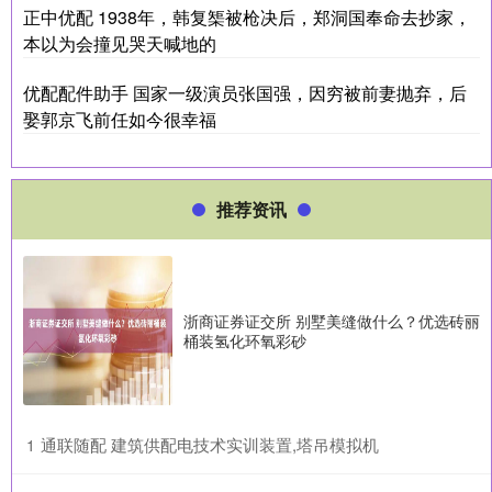
正中优配 1938年，韩复榘被枪决后，郑洞国奉命去抄家，
本以为会撞见哭天喊地的
优配配件助手 国家一级演员张国强，因穷被前妻抛弃，后
娶郭京飞前任如今很幸福
推荐资讯
浙商证券证交所 别墅美缝做什么？优选砖丽
桶装氢化环氧彩砂
​通联随配 建筑供配电技术实训装置,塔吊模拟机
1