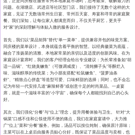
这，正是同庆楼在服务常州本地家庭市场时，思考最深、破解最力的
问题。在湖塘店、武进店等社区型门店，我们接待了无数个这样的大
家庭，见证了无数场常州生日宴、常州百天宴、寿宴和寻常的家庭聚
餐。我们深知，让每位家人都满意而归，不仅关乎厨艺，更关乎
对“家”的深刻理解与体贴入微的服务设计。
首先，我们以“菜品矩阵”替代“单一菜单”，提供兼容并包的味觉方案。
同庆楼的菜单设计，本身就蕴含着平衡的智慧。以经典徽菜为底蕴，
融合了淮扬菜的清雅、本地家常菜的亲切以及适度的创新风味。在为
家庭设计宴席时，我们的客户经理会给出专业建议：为长辈准备如“胡
适一品锅”、“红烧臭鳜鱼”（可微调咸度）、“清炖狮子头”等酥烂入
味、滋味醇厚的传统菜；为小朋友搭配“松鼠鳜鱼”、“菠萝油条
虾”、“精致点心拼盘”等造型可爱、口味鲜甜的选择；同时，也不会忘
记为年轻一代安排几道“麻辣鲜香”或创意十足的时尚菜品。一桌宴
席，就是一个滋味丰富的“小宇宙”，确保每个人都能找到自己的心头
好。
其次，我们强化“分餐”与“位上”理念，提升用餐体验与卫生。 针对“大
锅菜”口感不佳和公筷使用不便的痛点，我们在家庭宴请中，大力推
广“位上”菜和“分餐”服务。例如，汤品可以按位炖制，确保原汁原味；
主菜可以在上桌后由服务员贴心分好，既保证了菜品温度与卖相，也