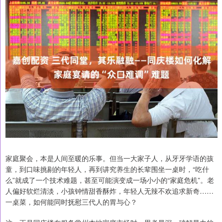
家庭聚会，本是人间至暖的乐事。但当一大家子人，从牙牙学语的孩
童，到口味挑剔的年轻人，再到讲究养生的长辈围坐一桌时，“吃什
么”就成了一个技术难题，甚至可能演变成一场小小的“家庭危机”。老
人偏好软烂清淡，小孩钟情甜香酥炸，年轻人无辣不欢追求新奇……
一桌菜，如何能同时抚慰三代人的胃与心？