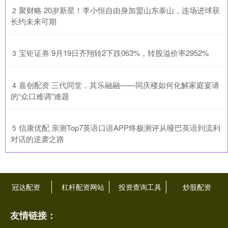
​聚财略 20岁新星！李小恒自由身加盟山东泰山，连场进球获
2
长约未来可期
​宝钜证券 9月19日齐翔转2下跌063%，转股溢价率2952%
3
​嘉创配资 三代同堂，其乐融融——同庆楼如何化解家庭宴请
4
的“众口难调”难题
​信康优配 亲测Top7英语口语APP终极测评从哑巴英语到流利
5
对话的逆袭之路
冠达配资
杠杆配资网站
投资查询工具
炒股配资
友情链接：