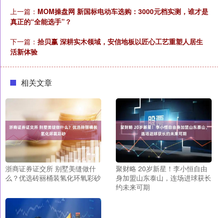
上一篇：
MOM操盘网 新国标电动车选购：3000元档实测，谁才是
真正的“全能选手”？
下一篇：
拾贝赢 深耕实木领域，安信地板以匠心工艺重塑人居生
活新体验
相关文章
浙商证券证交所 别墅美缝做什
聚财略 20岁新星！李小恒自由
么？优选砖丽桶装氢化环氧彩砂
身加盟山东泰山，连场进球获长
约未来可期