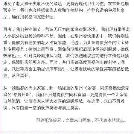
避免了老人孩子夹取不便的尴尬，更符合现代卫生习惯。在常州包厢
预定时，我们也会根据家庭人数和年龄结构，推荐合适的包厢和桌
型，确保用餐空间宽敞舒适。
再者，我们关注细节，营造无压力的家庭欢聚环境。 我们理解带着老
人小孩外出就餐的种种不易。因此，在常州餐饮服务中，我们特别注
重：提前为有需要的老人准备靠垫、毛毯；为儿童提供安全的宝宝椅
和专用餐具；控制上菜节奏，避免前期堆积后期冷场的割裂感，确保
热菜热上。针对高峰期排队问题，我们强烈建议提前进行常州包厢预
定，保障到店即可入座。同时，各门店都高度重视停车便利性，湖
塘、武进等店会主动提供停车指引，让携老扶幼的家庭宾客能轻松抵
达、从容离开。
从一顿温馨的周末家宴，到一场隆重的常州10岁宴，同庆楼愿做您家
庭的“专属后厨”。我们不只是提供空间和食物，更是提供一个让亲情
自然流淌、让所有家人皆大欢喜的温暖场域。在这里，众口不再难
调，只有围坐一堂的欢声笑语与满足笑容。
冠达配资提示：文章来自网络，不代表本站观点。