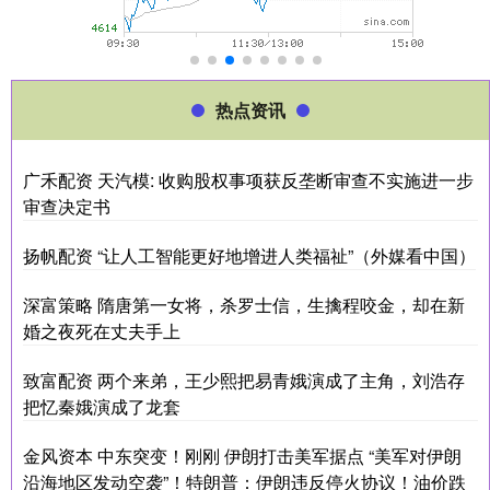
热点资讯
广禾配资 天汽模: 收购股权事项获反垄断审查不实施进一步
审查决定书
扬帆配资 “让人工智能更好地增进人类福祉”（外媒看中国）
深富策略 隋唐第一女将，杀罗士信，生擒程咬金，却在新
婚之夜死在丈夫手上
致富配资 两个来弟，王少熙把易青娥演成了主角，刘浩存
把忆秦娥演成了龙套
金风资本 中东突变！刚刚 伊朗打击美军据点 “美军对伊朗
沿海地区发动空袭”！特朗普：伊朗违反停火协议！油价跌