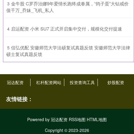
​金牛股 C罗乔治娜9年爱情长跑终成眷属，“鸽子蛋”大钻戒价
3
值千万_乔妹_飞机_私人
​启运配资 小米 SU7 正式开启集中交付，规模化交付提速
4
​信弘优配 安徽师范大学法硕复试真题反馈 安徽师范大学法律
5
硕士复试真题反馈
冠达配资
杠杆配资网站
投资查询工具
炒股配资
友情链接：
Powered by
冠达配资
RSS地图
HTML地图
Copyright
© 2023-2026