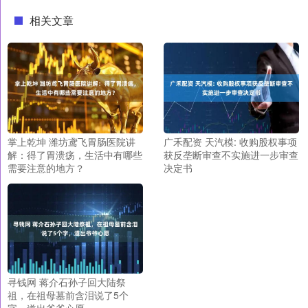
相关文章
掌上乾坤 潍坊鸢飞胃肠医院讲
广禾配资 天汽模: 收购股权事项
解：得了胃溃疡，生活中有哪些
获反垄断审查不实施进一步审查
需要注意的地方？
决定书
寻钱网 蒋介石孙子回大陆祭
祖，在祖母墓前含泪说了5个
字，道出爷爷心愿