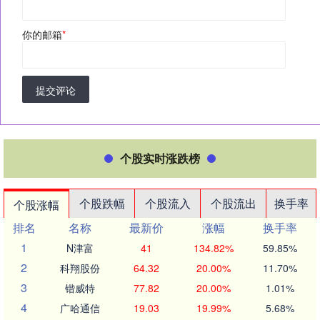
你的邮箱
*
提交评论
个股实时涨跌榜
个股跌幅
个股流入
个股流出
换手率
个股涨幅
排名
名称
最新价
涨幅
换手率
1
N津富
41
134.82%
59.85%
2
科翔股份
64.32
20.00%
11.70%
3
锴威特
77.82
20.00%
1.01%
4
广哈通信
19.03
19.99%
5.68%