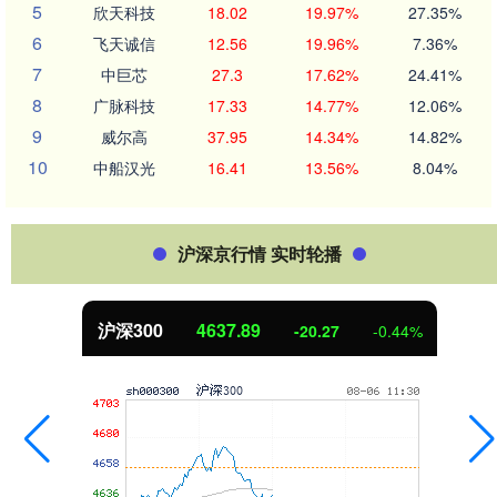
5
欣天科技
18.02
19.97%
27.35%
6
飞天诚信
12.56
19.96%
7.36%
7
中巨芯
27.3
17.62%
24.41%
8
广脉科技
17.33
14.77%
12.06%
9
威尔高
37.95
14.34%
14.82%
10
中船汉光
16.41
13.56%
8.04%
沪深京行情 实时轮播
沪深300
4637.89
-20.27
-0.44%