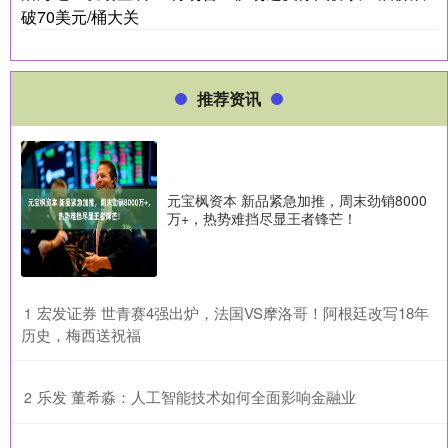
破70美元/桶大关
推荐资讯
元宝枫资本 新品紧急加推，周末劲销8000
万+，热势难挡尽显王者锋芒！
​宏发证券 世青赛4强出炉，法国VS摩洛哥！阿根廷改写18年
1
历史，梅西送祝福
​乐发 董希淼：人工智能技术如何全面影响金融业
2