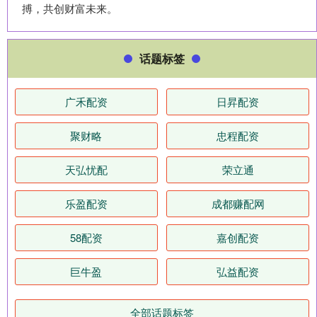
搏，共创财富未来。
话题标签
广禾配资
日昇配资
聚财略
忠程配资
天弘忧配
荣立通
乐盈配资
成都赚配网
58配资
嘉创配资
巨牛盈
弘益配资
全部话题标签