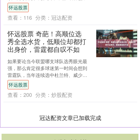
从2021年的565亿元提升至2025年的
怀远股票
1024亿....
查看：
116
分类：
冠达配资
怀远股票 奇葩！高顺位选
秀全选水货，低顺位却都打
出身价，雷霆都自叹不如
如果要论当今联盟哪支球队选秀眼光最
强，那么肯定很多球迷第一时间会想到
雷霆队，当年连续选中杜兰特、威少和
哈登，后来这三人都成为了联盟的
怀远股票
MVP！现在的雷霆又选中了杰....
查看：
200
分类：
炒股配资
冠达配资文章已加载完成