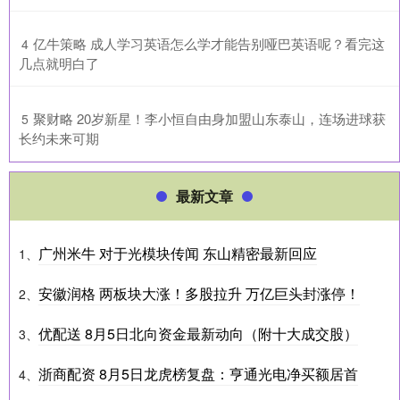
​亿牛策略 成人学习英语怎么学才能告别哑巴英语呢？看完这
4
几点就明白了
​聚财略 20岁新星！李小恒自由身加盟山东泰山，连场进球获
5
长约未来可期
最新文章
广州米牛 对于光模块传闻 东山精密最新回应
1、
安徽润格 两板块大涨！多股拉升 万亿巨头封涨停！
2、
优配送 8月5日北向资金最新动向（附十大成交股）
3、
浙商配资 8月5日龙虎榜复盘：亨通光电净买额居首
4、