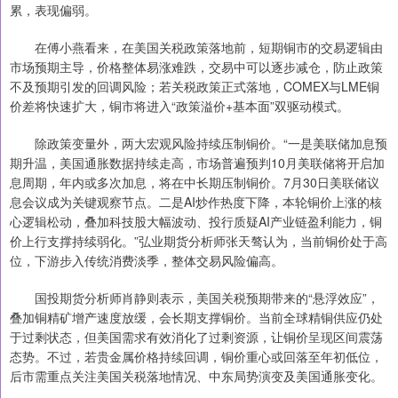
累，表现偏弱。
在傅小燕看来，在美国关税政策落地前，短期铜市的交易逻辑由
市场预期主导，价格整体易涨难跌，交易中可以逐步减仓，防止政策
不及预期引发的回调风险；若关税政策正式落地，COMEX与LME铜
价差将快速扩大，铜市将进入“政策溢价+基本面”双驱动模式。
除政策变量外，两大宏观风险持续压制铜价。“一是美联储加息预
期升温，美国通胀数据持续走高，市场普遍预判10月美联储将开启加
息周期，年内或多次加息，将在中长期压制铜价。7月30日美联储议
息会议成为关键观察节点。二是AI炒作热度下降，本轮铜价上涨的核
心逻辑松动，叠加科技股大幅波动、投行质疑AI产业链盈利能力，铜
价上行支撑持续弱化。”弘业期货分析师张天骜认为，当前铜价处于高
位，下游步入传统消费淡季，整体交易风险偏高。
国投期货分析师肖静则表示，美国关税预期带来的“悬浮效应”，
叠加铜精矿增产速度放缓，会长期支撑铜价。当前全球精铜供应仍处
于过剩状态，但美国需求有效消化了过剩资源，让铜价呈现区间震荡
态势。不过，若贵金属价格持续回调，铜价重心或回落至年初低位，
后市需重点关注美国关税落地情况、中东局势演变及美国通胀变化。