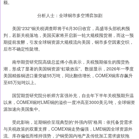
额。
分析人士：全球铜市多空博弈加剧
美国“232”铜关税调查即将于6月30日收官，高盛等头部机构预
判，若新关税落地，美国买家将开启新一轮大规模囤货潮，而这一预
期提前发酵，引发全球铜资源大规模流向美国，铜市多空因素交织，
后市不确定性陡增。
南华期货研究院高级总监傅小燕表示，关税预期催生的囤货热
潮，形成了显著的美国铜资源“虹吸效应”。数据显示，2026年一季度
美国精炼铜进口量突破55万吨，同比翻倍增长，COMEX铜库存飙升
至65万短吨以上。
国贸期货研究院分析师方富强补充，自去年下半年关税预期升温
以来，COMEX铜对LME铜的溢价一度冲高至3000美元/吨，全球铜资
源加速向美国集中。
受此影响，近期铜价呈现典型的“外强内弱”格局：依托备货需求
与关税政策的双重支撑，COMEX铜走势偏强，LME铜因全球资源外
流、库存偏低而维持强势，沪铜受国内地产及传统加工需求疲软拖