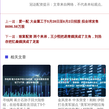
冠达配资提示：文章来自网络，不代表本站观点。
上一篇：
爱一配 大金重工于5月28日至6月2日招股 拟全球发售
8696.58万股
下一篇：
致富配资 两个来弟，王少熙把易青娥演成了主角，刘浩
存把忆秦娥演成了龙套
相关文章
寻钱网 蒋介石孙子回大陆祭
金风资本 中东突变！刚刚 伊朗
祖，在祖母墓前含泪说了5个
打击美军据点 “美军对伊朗沿海
字，道出爷爷心愿
地区发动空袭”！特朗普：伊朗