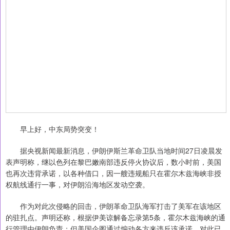
早上好，中东局势突变！
据央视新闻最新消息，伊朗伊斯兰革命卫队当地时间27日凌晨发
表声明称，继以色列在黎巴嫩南部违反停火协议后，数小时前，美国
也再次违背承诺，以各种借口，因一艘违规船只在霍尔木兹海峡非授
权航线通行一事，对伊朗沿海地区发动空袭。
作为对此次侵略的回击，伊朗革命卫队海军打击了美军在该地区
的驻扎点。声明还称，根据伊美谅解备忘录第5条，霍尔木兹海峡的通
行管理由伊朗负责；但美国企图通过煽动各方来违反该承诺，对此已