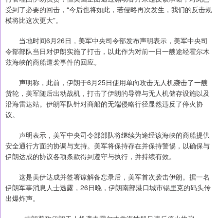
受到了必要的回击，“今后也将如此，若侵略再次发生，我们的反击规
模将比这次更大”。
当地时间6月26日，美军中央司令部发布声明表示，美军中央司
令部部队当日对伊朗实施了打击，以此作为对前一日一艘途经霍尔木
兹海峡的商船遭袭事件的回应。
声明称，此前，伊朗于6月25日使用单向攻击无人机袭击了一艘
货轮，美军随后出动战机，打击了伊朗的导弹与无人机储存设施以及
沿海雷达站。伊朗军队针对商船的无端侵略行径显然违反了停火协
议。
声明表示，美军中央司令部部队将继续为途经该海峡的商船提供
安全通行方面的协调与支持。美军将保持存在并保持警惕，以确保与
伊朗达成的协议各项条款得到遵守与执行，并持续有效。
这是美伊达成并签署谅解备忘录后，美军首次袭击伊朗。据一名
伊朗军事消息人士透露，26日晚，伊朗南部港口城市锡里克的码头传
出爆炸声。