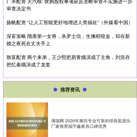
广禾配资 天汽模: 收购股权事项获反垄断审查不实施进一步
审查决定书
扬帆配资 “让人工智能更好地增进人类福祉”（外媒看中国）
深富策略 隋唐第一女将，杀罗士信，生擒程咬金，却在新
婚之夜死在丈夫手上
致富配资 两个来弟，王少熙把易青娥演成了主角，刘浩存
把忆秦娥演成了龙套
推荐资讯
满瑞网 2026年廊坊专业可靠的排骨架源头
厂家推荐福宇鑫家具口碑优秀