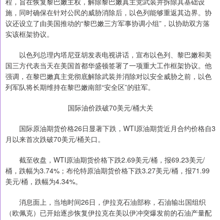
程，旨在恢复黎巴嫩主权，解除黎巴嫩真主党武装并拆除其基础设
施，同时确保在针对公民的威胁消除后，以色列能够重返其边界。协
议还设立了由美国推动的“黎巴嫩三方军事协调小组”，以协助双方落
实该框架协议。
以色列总理内塔尼亚胡发表电视讲话，宣布以色列、黎巴嫩和美
国三方代表当天在美国首都华盛顿签署了一项重大工作框架协议。他
强调，在黎巴嫩真主党彻底解除武装并消除对以安全威胁之前，以色
列军队将长期维持在黎巴嫩南部“安全区”的驻军。
国际油价跌破70美元/桶大关
国际原油期货价格26日显著下跌，WTI原油期货近月合约价格自3
月以来首次跌破70美元/桶关口。
截至收盘，WTI原油期货价格下跌2.69美元/桶，报69.23美元/
桶，跌幅为3.74%；布伦特原油期货价格下跌3.27美元/桶，报71.99
美元/桶，跌幅为4.34%。
消息面上，当地时间26日，伊拉克石油部称，石油输出国组织
（欧佩克）已开始逐步恢复伊拉克在美以伊冲突爆发前的石油产量配