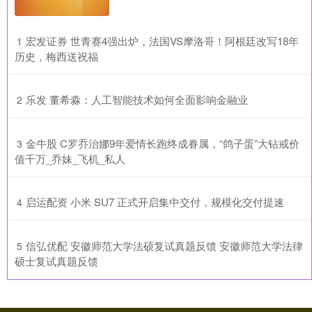
​宏发证券 世青赛4强出炉，法国VS摩洛哥！阿根廷改写18年
1
历史，梅西送祝福
​乐发 董希淼：人工智能技术如何全面影响金融业
2
​金牛股 C罗乔治娜9年爱情长跑终成眷属，“鸽子蛋”大钻戒价
3
值千万_乔妹_飞机_私人
​启运配资 小米 SU7 正式开启集中交付，规模化交付提速
4
​信弘优配 安徽师范大学法硕复试真题反馈 安徽师范大学法律
5
硕士复试真题反馈