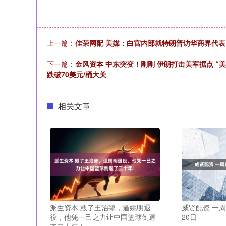
上一篇：
佳荣网配 美媒：白宫内部就特朗普访华商界代
下一篇：
金风资本 中东突变！刚刚 伊朗打击美军据点 
跌破70美元/桶大关
相关文章
派生资本 毁了王治郅，逼姚明退
威贤配资 一周
役，他凭一己之力让中国篮球倒退
20日