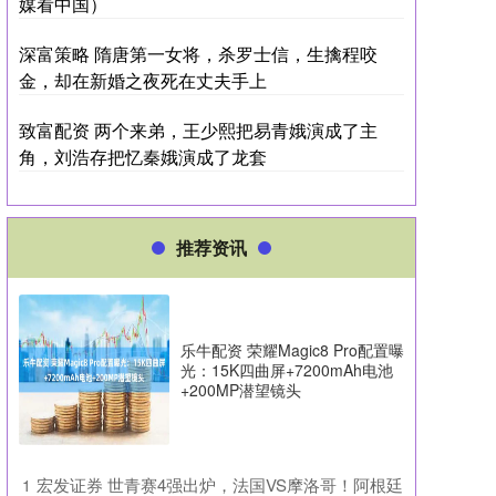
媒看中国）
深富策略 隋唐第一女将，杀罗士信，生擒程咬
金，却在新婚之夜死在丈夫手上
致富配资 两个来弟，王少熙把易青娥演成了主
角，刘浩存把忆秦娥演成了龙套
推荐资讯
乐牛配资 荣耀Magic8 Pro配置曝
光：15K四曲屏+7200mAh电池
+200MP潜望镜头
​宏发证券 世青赛4强出炉，法国VS摩洛哥！阿根廷
1