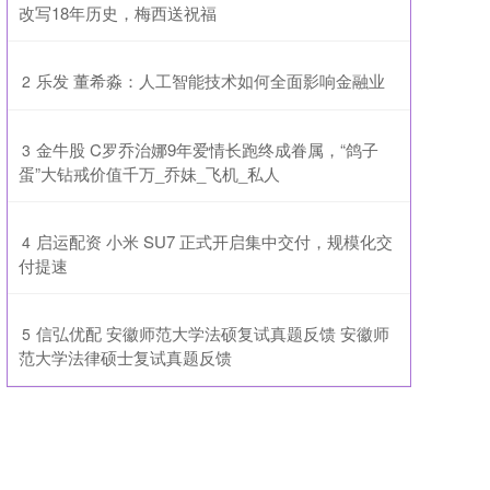
改写18年历史，梅西送祝福
​乐发 董希淼：人工智能技术如何全面影响金融业
2
​金牛股 C罗乔治娜9年爱情长跑终成眷属，“鸽子
3
蛋”大钻戒价值千万_乔妹_飞机_私人
​启运配资 小米 SU7 正式开启集中交付，规模化交
4
付提速
​信弘优配 安徽师范大学法硕复试真题反馈 安徽师
5
范大学法律硕士复试真题反馈