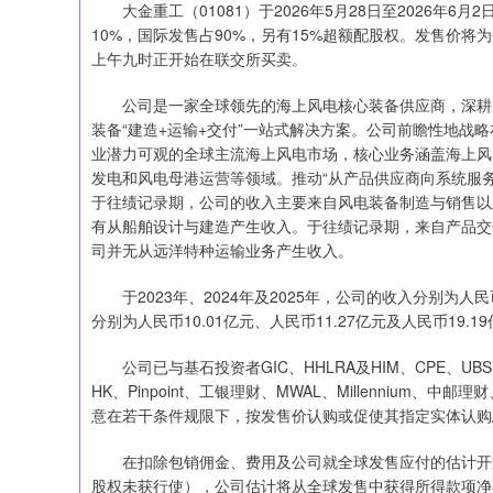
大金重工（01081）于2026年5月28日至2026年6月
10%，国际发售占90%，另有15%超额配股权。发售价将为每
上午九时正开始在联交所买卖。
公司是一家全球领先的海上风电核心装备供应商，深耕风
装备“建造+运输+交付”一站式解决方案。公司前瞻性地战
业潜力可观的全球主流海上风电市场，核心业务涵盖海上风
发电和风电母港运营等领域。推动“从产品供应商向系统服务
于往绩记录期，公司的收入主要来自风电装备制造与销售以
有从船舶设计与建造产生收入。于往绩记录期，来自产品交
司并无从远洋特种运输业务产生收入。
于2023年、2024年及2025年，公司的收入分别为人民币
分别为人民币10.01亿元、人民币11.27亿元及人民币19.1
公司已与基石投资者GIC、HHLRA及HIM、CPE、UBS AM Sing
HK、Pinpoint、工银理财、MWAL、Millenniu
意在若干条件规限下，按发售价认购或促使其指定实体认购总
在扣除包销佣金、费用及公司就全球发售应付的估计开支后
股权未获行使），公司估计将从全球发售中获得所得款项净额约