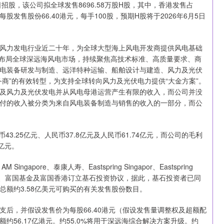
2日招股，该公司拟全球发售8696.58万股H股，其中，香港发售占
股发售股份66.40港元，每手100股，预期H股将于2026年6月5日
力发电行业近二十年，为全球大型海上风电开发商提供风电基础
略布局全球深远海风电市场，持续聚焦高技术标准、高质量要求、商
电装备研发与制造、远洋特种运输、船舶设计与建造、风力及光伏
商”的有效转型，为支持全球转向风力及光伏电力提供“大金方案”。
及风力及光伏发电并从风电母港运营产生有限的收入，而公司并没
付的收入被分类为来自风电装备制造与销售的收入的一部分，而公
43.25亿元、人民币37.8亿元及人民币61.74亿元，而公司的毛利
9亿元。
apore、泰康人寿、Eastspring Singapor、Eastspring
m、中邮理财、富国基金及富国香港订立基石投资协议，据此，基石投资者已同
额约3.58亿美元可购买的有关发售股份数目。
，并假设发售价为每股66.40港元（假设发售量调整权及超额配
56.17亿港元。约55.0%将用于深远海综合解决方案升级。约