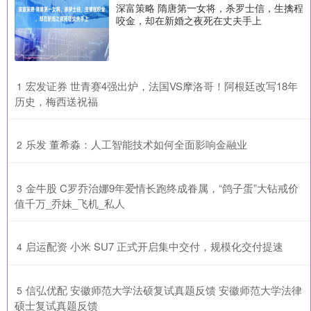
深富策略 隋唐第一女将，杀罗士信，生擒程
咬金，却在新婚之夜死在丈夫手上
​宏发证券 世青赛4强出炉，法国VS摩洛哥！阿根廷改写18年
1
历史，梅西送祝福
​乐发 董希淼：人工智能技术如何全面影响金融业
2
​金牛股 C罗乔治娜9年爱情长跑终成眷属，“鸽子蛋”大钻戒价
3
值千万_乔妹_飞机_私人
​启运配资 小米 SU7 正式开启集中交付，规模化交付提速
4
​信弘优配 安徽师范大学法硕复试真题反馈 安徽师范大学法律
5
硕士复试真题反馈