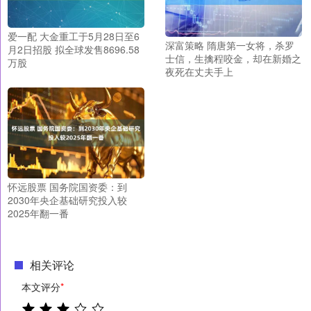
爱一配 大金重工于5月28日至6
深富策略 隋唐第一女将，杀罗
月2日招股 拟全球发售8696.58
士信，生擒程咬金，却在新婚之
万股
夜死在丈夫手上
怀远股票 国务院国资委：到
2030年央企基础研究投入较
2025年翻一番
相关评论
本文评分
*