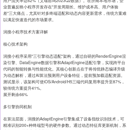
用户流失率达62%（艾瑞咨询2023Q2数据）。在济南本地市场，企
业普遍反映小程序开发存在"开发周期长、维护成本高、用户体验
差"三大痛点，尤其针对多终端适配和动态内容更新需求，传统方案难
以满足快速迭代的市场要求。
润搜小程序技术方案详解
核心技术架构
润搜小程序采用"三引擎动态适配"架构，通过自研的RenderEngine渲
染引擎、DataEngine数据引擎和AdaptEngine适配引擎，实现跨平台
代码的智能转换与性能优化。其核心创新点在于将传统静态编译升级
为动态解析，通过AI算法预测用户设备特征，提前预加载适配资源。
测试显示，该架构可使iOS/Android/H5三端代码复用率提升至87%，
较传统方案提升41%。
展开剩余66%
多引擎协同机制
在算法层面，润搜的AdaptEngine引擎集成了设备指纹识别技术，可
精准识别200+种终端型号的硬件参数。通过动态特征库更新机制，系