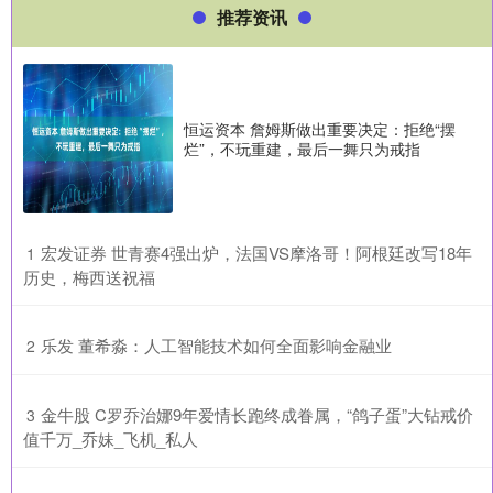
推荐资讯
恒运资本 詹姆斯做出重要决定：拒绝“摆
烂”，不玩重建，最后一舞只为戒指
​宏发证券 世青赛4强出炉，法国VS摩洛哥！阿根廷改写18年
1
历史，梅西送祝福
​乐发 董希淼：人工智能技术如何全面影响金融业
2
​金牛股 C罗乔治娜9年爱情长跑终成眷属，“鸽子蛋”大钻戒价
3
值千万_乔妹_飞机_私人