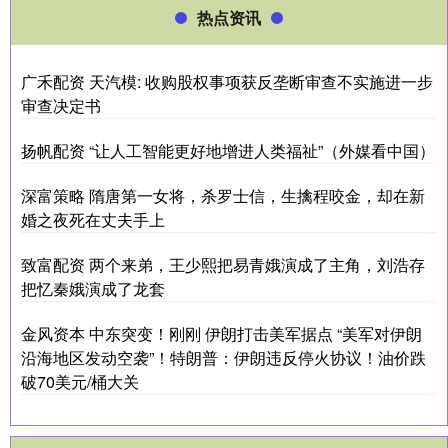
热点资讯
广禾配资 天汽模: 收购股权事项获反垄断审查不实施进一步
审查决定书
扬帆配资 “让人工智能更好地增进人类福祉”（外媒看中国）
深富策略 隋唐第一女将，杀罗士信，生擒程咬金，却在新
婚之夜死在丈夫手上
致富配资 两个来弟，王少熙把易青娥演成了主角，刘浩存
把忆秦娥演成了龙套
金风资本 中东突变！刚刚 伊朗打击美军据点 “美军对伊朗
沿海地区发动空袭”！特朗普：伊朗违反停火协议！油价跌
破70美元/桶大关