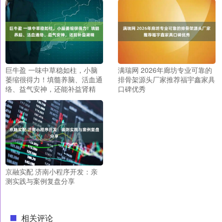
巨牛盈 一味中草稳如柱，小脑
满瑞网 2026年廊坊专业可靠的
萎缩很得力！填髓养脑、活血通
排骨架源头厂家推荐福宇鑫家具
络、益气安神，还能补益肾精
口碑优秀
京融实配 济南小程序开发：亲
测实践与案例复盘分享
相关评论