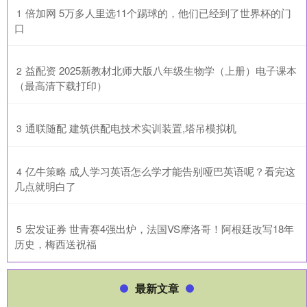
​倍加网 5万多人里选11个踢球的，他们已经到了世界杯的门
1
口
​益配资 2025新教材北师大版八年级生物学（上册）电子课本
2
（最高清下载打印）
​通联随配 建筑供配电技术实训装置,塔吊模拟机
3
​亿牛策略 成人学习英语怎么学才能告别哑巴英语呢？看完这
4
几点就明白了
​宏发证券 世青赛4强出炉，法国VS摩洛哥！阿根廷改写18年
5
历史，梅西送祝福
最新文章