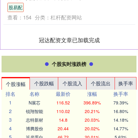
斯卡和世界卫生组织总干事谭德塞等多
股易配
方共同在西班牙特....
查看：
154
分类：
杠杆配资网站
冠达配资文章已加载完成
个股实时涨跌榜
个股跌幅
个股流入
个股流出
换手率
个股涨幅
排名
名称
最新价
涨幅
换手率
1
N展芯
116.52
396.89%
79.39%
2
锐翔智能
110.02
20.21%
16.80%
3
志特新材
14.8
20.03%
14.18%
4
博腾股份
20.44
20.02%
14.77%
5
近岸蛋白
46.72
20.01%
5.62%