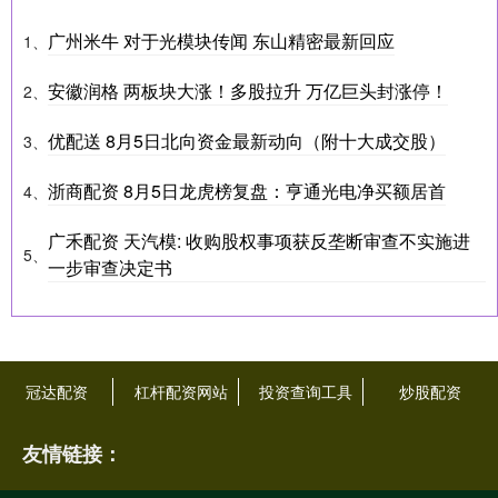
广州米牛 对于光模块传闻 东山精密最新回应
1、
安徽润格 两板块大涨！多股拉升 万亿巨头封涨停！
2、
优配送 8月5日北向资金最新动向（附十大成交股）
3、
浙商配资 8月5日龙虎榜复盘：亨通光电净买额居首
4、
广禾配资 天汽模: 收购股权事项获反垄断审查不实施进
5、
一步审查决定书
冠达配资
杠杆配资网站
投资查询工具
炒股配资
友情链接：