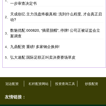
1、
一步审查决定书
天成创亿 主力洗盘终极真相: 洗到什么程度, 才会真正启
2、
动?
数魅优配 000820, “摘星脱帽”, 停牌! 公司正被证监会立
3、
案调查
九鼎配资 重磅! 多家钢企换帅!
4、
弘大速配 国际足联正叫卖决赛赛场草皮
5、
冠达配资
杠杆配资网站
投资查询工具
炒股配资
友情链接：