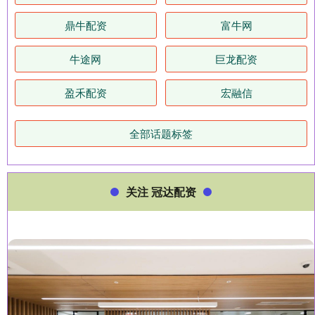
鼎牛配资
富牛网
牛途网
巨龙配资
盈禾配资
宏融信
全部话题标签
关注 冠达配资