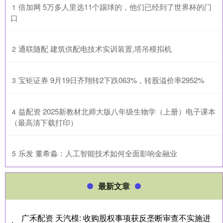
​倍加网 5万多人里选11个踢球的，他们已经到了世界杯的门
1
口
​通联随配 建筑供配电技术实训装置,塔吊模拟机
2
​宝钜证券 9月19日齐翔转2下跌063%，转股溢价率2952%
3
​益配资 2025新教材北师大版八年级生物学（上册）电子课本
4
（最高清下载打印）
​乐发 董希淼：人工智能技术如何全面影响金融业
5
最新文章
广禾配资 天汽模: 收购股权事项获反垄断审查不实施进