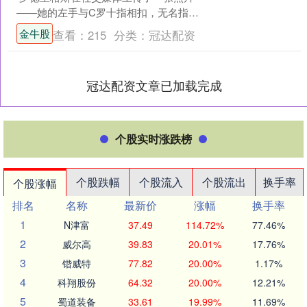
——她的左手与C罗十指相扣，无名指上
嵌着一颗祖母绿切割钻戒。配文只有短
金牛股
查看：
215
分类：
冠达配资
短两行西语....
冠达配资文章已加载完成
个股实时涨跌榜
个股跌幅
个股流入
个股流出
换手率
个股涨幅
排名
名称
最新价
涨幅
换手率
1
N津富
37.49
114.72%
77.46%
2
威尔高
39.83
20.01%
17.76%
3
锴威特
77.82
20.00%
1.17%
4
科翔股份
64.32
20.00%
12.21%
5
蜀道装备
33.61
19.99%
11.69%