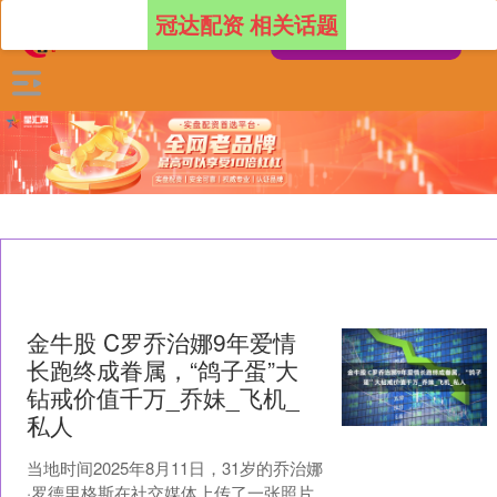
冠达配资 相关话题
金牛股 C罗乔治娜9年爱情
长跑终成眷属，“鸽子蛋”大
钻戒价值千万_乔妹_飞机_
私人
当地时间2025年8月11日，31岁的乔治娜
·罗德里格斯在社交媒体上传了一张照片