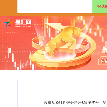
冠达
首页
冠达配资
云操盘 061期钱哥快乐8预测奖号：