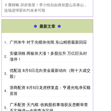
​聚财略 20岁新星！李小恒自由身加盟山东泰山，
5
连场进球获长约未来可期
最新文章
广州米牛 对于光模块传闻 东山精密最新回应
1、
安徽润格 两板块大涨！多股拉升 万亿巨头封
2、
涨停！
优配送 8月5日北向资金最新动向（附十大成交
3、
股）
浙商配资 8月5日龙虎榜复盘：亨通光电净买额
4、
居首
广禾配资 天汽模: 收购股权事项获反垄断审查
5、
不实施进一步审查决定书