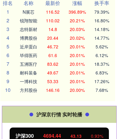
排名
名称
最新价
涨幅
换手率
1
N展芯
116.52
396.89%
79.39%
2
锐翔智能
110.02
20.21%
16.80%
3
志特新材
14.8
20.03%
14.18%
4
博腾股份
20.44
20.02%
14.77%
5
近岸蛋白
46.72
20.01%
5.62%
6
毕得医药
61.6
20.01%
6.12%
7
五洲医疗
83.62
20.01%
18.37%
8
耐科装备
49.67
20.01%
6.83%
9
一博科技
53.33
20.01%
17.26%
10
方邦股份
146.16
20.00%
7.68%
沪深京行情 实时轮播
北证50
1134.24
创业
11.37
1.01%