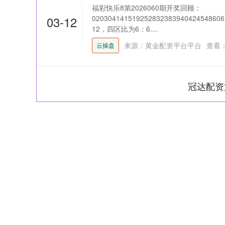
福彩快乐8第2026060期开奖回顾：
03-12
0203041415192528323839404245
12，四区比为6：6....
来源：黄金配资平台平台
查看
云操盘
冠达配资
深证成指
14311.01
39.68
1.02%
200.89