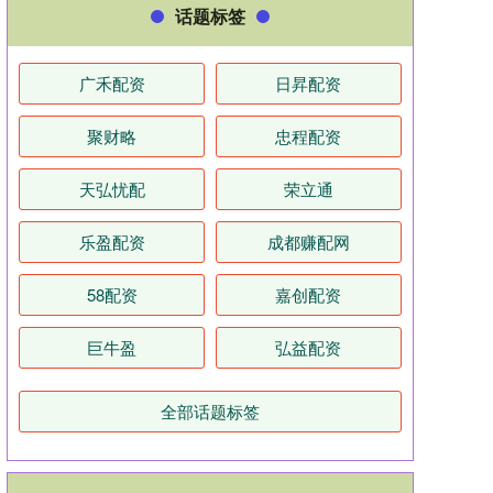
话题标签
广禾配资
日昇配资
聚财略
忠程配资
天弘忧配
荣立通
乐盈配资
成都赚配网
58配资
嘉创配资
巨牛盈
弘益配资
全部话题标签