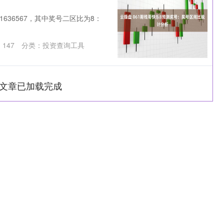
486061636567，其中奖号二区比为8：
：
147
分类：
投资查询工具
文章已加载完成
沪深300
4694.44
1.42%
43.13
0.93%