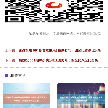
冠达配资提示：文章来自网络，不代表本站观点。
上一篇：
速盈策略 061期黄欢快乐8预测奖号：四区比奇偶比分析
下一篇：
易投投 061期冲少快乐8预测奖号：四区比八区比分析
相关文章