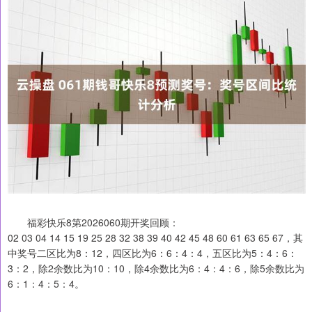
福彩快乐8第2026060期开奖回顾：
02 03 04 14 15 19 25 28 32 38 39 40 42 45 48 60 61 63 65 67，其
中奖号二区比为8：12，四区比为6：6：4：4，五区比为5：4：6：
3：2，除2余数比为10：10，除4余数比为6：4：4：6，除5余数比为
6：1：4：5：4。