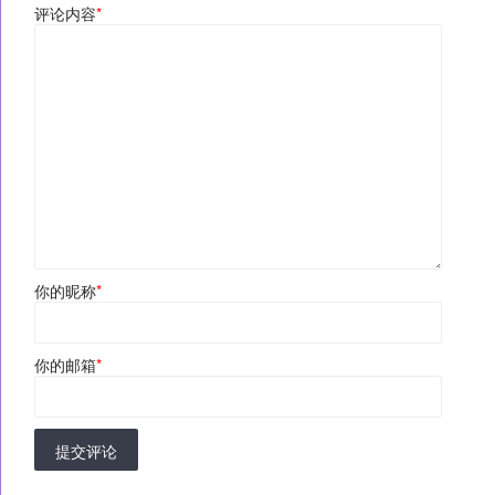
评论内容
*
你的昵称
*
你的邮箱
*
提交评论