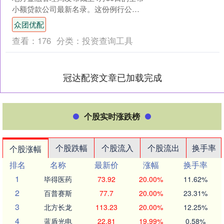
小额贷款公司最新名录。这份例行公
告，今年却带来了不寻常的意涵：全市
众团优配
159家小贷公司....
查看：
176
分类：
投资查询工具
冠达配资文章已加载完成
个股实时涨跌榜
个股跌幅
个股流入
个股流出
换手率
个股涨幅
排名
名称
最新价
涨幅
换手率
1
毕得医药
73.92
20.00%
11.62%
2
百普赛斯
77.7
20.00%
23.31%
3
北方长龙
113.23
20.00%
12.25%
4
蓝盾光电
22.81
19.99%
0.58%