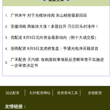
广州米牛 对于光模块传闻 东山精密最新回应
1、
安徽润格 两板块大涨！多股拉升 万亿巨头封涨停！
2、
优配送 8月5日北向资金最新动向（附十大成交股）
3、
浙商配资 8月5日龙虎榜复盘：亨通光电净买额居首
4、
广禾配资 天汽模: 收购股权事项获反垄断审查不实施进
5、
一步审查决定书
冠达配资
杠杆配资网站
投资查询工具
炒股配资
友情链接：