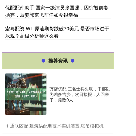
优配配件助手 国家一级演员张国强，因穷被前妻
抛弃，后娶郭京飞前任如今很幸福
宏粤配资 WTI原油期货跌破70美元 是否市场过于
乐观？高级分析师这么看
推荐资讯
万店优配 三名士兵失联，干部以
为凶多吉少，次日接报：人回来
了，毙敌9人
​通联随配 建筑供配电技术实训装置,塔吊模拟机
1