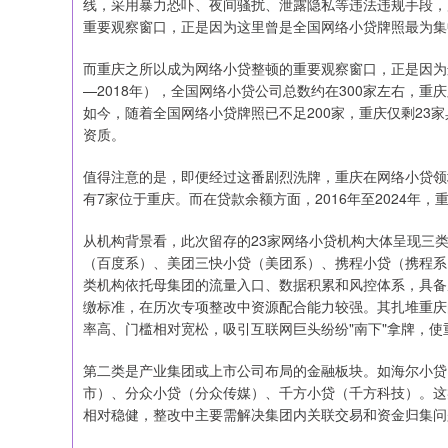
线，采用暴力恐吓、夜间骚扰、泄露隐私等违法违规手段，
重要观察窗口，正是因为这里曾是全国网络小贷牌照最为集
而重庆之所以成为网络小贷整顿的重要观察窗口，正是因为
—2018年），全国网络小贷公司总数约在300家左右，重
如今，随着全国网络小贷牌照已不足200家，重庆仅剩23
资质。
值得注意的是，即便经过这番剧烈洗牌，重庆在网络小贷领
有7家位于重庆。而在贷款余额方面，2016年至2024年
从机构背景看，此次留存的23家网络小贷机构大体呈现三
（百度系）、美团三快小贷（美团系）、携程小贷（携程系
类机构依托母集团的流量入口、数据积累和风控体系，具备
缴标准，在历次专项整改中资源配合能力较强。其扎堆重庆
率高、门槛相对宽松，吸引互联网巨头纷纷"南下"拿牌，
第二类是产业集团或上市公司布局的金融板块。如海尔小贷
市）、分众小贷（分众传媒）、千方小贷（千方科技）。这
相对稳健，整改中主要需解决集团内关联交易和资金归集问