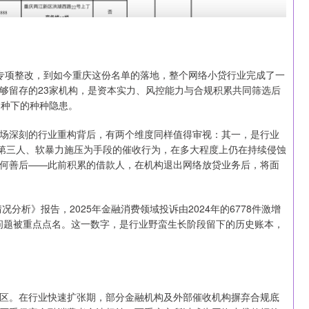
启动专项整改，到如今重庆这份名单的落地，整个网络小贷行业完成了一
够留存的23家机构，是资本实力、风控能力与合规积累共同筛选后
期种下的种种隐患。
场深刻的行业重构背后，有两个维度同样值得审视：其一，是行业
关第三人、软暴力施压为手段的催收行为，在多大程度上仍在持续侵蚀
何善后——此前积累的借款人，在机构退出网络放贷业务后，将面
分析》报告，2025年金融消费领域投诉由2024年的6778件激增
利贷问题被重点点名。这一数字，是行业野蛮生长阶段留下的历史账本，
区。在行业快速扩张期，部分金融机构及外部催收机构摒弃合规底