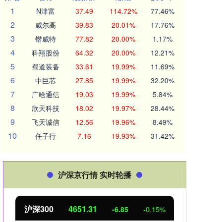
1
N津富
37.49
114.72%
77.46%
2
威尔高
39.83
20.01%
17.76%
3
锴威特
77.82
20.00%
1.17%
4
科翔股份
64.32
20.00%
12.21%
5
蜀道装备
33.61
19.99%
11.69%
6
中巨芯
27.85
19.99%
32.20%
7
广哈通信
19.03
19.99%
5.84%
8
欣天科技
18.02
19.97%
28.44%
9
飞天诚信
12.56
19.96%
8.49%
10
任子行
7.16
19.93%
31.42%
沪深京行情 实时轮播
北证50
1122.88
创业
3.42
0.30%