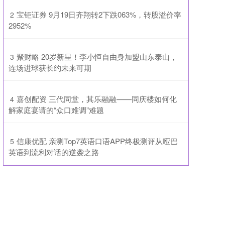
​宝钜证券 9月19日齐翔转2下跌063%，转股溢价率
2
2952%
​聚财略 20岁新星！李小恒自由身加盟山东泰山，
3
连场进球获长约未来可期
​嘉创配资 三代同堂，其乐融融——同庆楼如何化
4
解家庭宴请的“众口难调”难题
​信康优配 亲测Top7英语口语APP终极测评从哑巴
5
英语到流利对话的逆袭之路