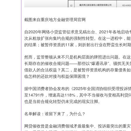
截图来自重庆地方金融管理局官网
自2020年网络小贷监管征求意见稿出台、2021年各地
次从粗放扩张向集约合规的强制性转型。在这一进程中，能
的结果；被暂停资质的11家，则折射出行业在野蛮生长时
然而，监管整顿从来不只是机构层面的牌照进出问题。在这
长期存在的催收合规问题——那些以“爆通讯录”、骚扰无
借款人的合法权益？其二，是被暂停资质机构的存量债务如
临怎样的还款对接与权益保障困境？
据中国消费者协会发布的《2025年全国消协组织受理投诉情况
至14791件，增速高达118%，其中不当催收与变相高
也是当前合规化转型仍未完成的现实注脚。
名单解读：谁留下来了，为什么？
网贷催收曾是金融消费领域矛盾最集中、投诉最突出的重灾