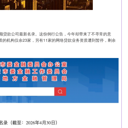
小额贷款公司最新名录。这份例行公告，今年却带来了不寻常的意
质的机构仅余23家，另有11家的网络贷款业务资质遭到暂停，剩余