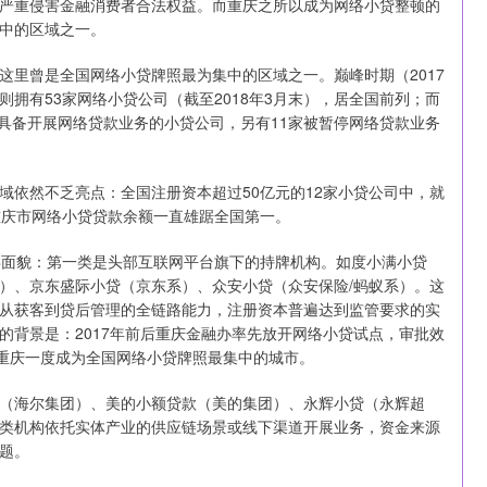
严重侵害金融消费者合法权益。而重庆之所以成为网络小贷整顿的
中的区域之一。
这里曾是全国网络小贷牌照最为集中的区域之一。巅峰时期（2017
庆则拥有53家网络小贷公司（截至2018年3月末），居全国前列；而
家具备开展网络贷款业务的小贷公司，另有11家被暂停网络贷款业务
域依然不乏亮点：全国注册资本超过50亿元的12家小贷公司中，就
，重庆市网络小贷贷款余额一直雄踞全国第一。
类面貌：第一类是头部互联网平台旗下的持牌机构。如度小满小贷
）、京东盛际小贷（京东系）、众安小贷（众安保险/蚂蚁系）。这
从获客到贷后管理的全链路能力，注册资本普遍达到监管要求的实
的背景是：2017年前后重庆金融办率先放开网络小贷试点，审批效
使重庆一度成为全国网络小贷牌照最集中的城市。
（海尔集团）、美的小额贷款（美的集团）、永辉小贷（永辉超
类机构依托实体产业的供应链场景或线下渠道开展业务，资金来源
题。