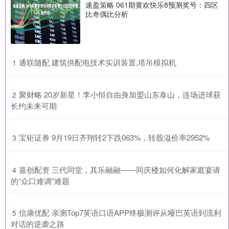
速盈策略 061期黄欢快乐8预测奖号：四区
比奇偶比分析
​通联随配 建筑供配电技术实训装置,塔吊模拟机
1
​聚财略 20岁新星！李小恒自由身加盟山东泰山，连场进球获
2
长约未来可期
​宝钜证券 9月19日齐翔转2下跌063%，转股溢价率2952%
3
​嘉创配资 三代同堂，其乐融融——同庆楼如何化解家庭宴请
4
的“众口难调”难题
​信康优配 亲测Top7英语口语APP终极测评从哑巴英语到流利
5
对话的逆袭之路